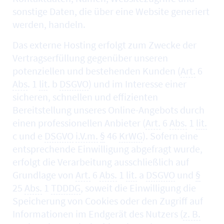
sonstige Daten, die über eine
Website
generiert
werden, handeln.
Das externe
Hosting
erfolgt zum Zwecke der
Vertragserfüllung gegenüber unseren
potenziellen und bestehenden Kunden (
Art.
6
Abs
. 1
lit
. b
DSGVO
) und im Interesse einer
sicheren, schnellen und effizienten
Bereitstellung unseres
Online
-Angebots durch
einen professionellen Anbieter (
Art.
6
Abs.
1
lit.
c und e
DSGVO
i.V.m.
§
46
KrWG
). Sofern eine
entsprechende Einwilligung abgefragt wurde,
erfolgt die Verarbeitung ausschließlich auf
Grundlage von
Art.
6
Abs.
1
lit.
a
DSGVO
und
§
25
Abs.
1
TDDDG
, soweit die Einwilligung die
Speicherung von
Cookies
oder den Zugriff auf
Informationen im Endgerät des Nutzers (
z. B.