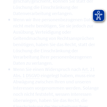
geschah/geschieht, können Sie statt der
Löschung die Einschränkung der
Datenverarbeitung verlangen.
Wenn wir Ihre personenbezogenen Daten
nicht mehr benötigen, Sie sie jedoch zur
Ausübung, Verteidigung oder
Geltendmachung von Rechtsansprüchen
benötigen, haben Sie das Recht, statt der
Löschung die Einschränkung der
Verarbeitung Ihrer personenbezogenen
Daten zu verlangen.
Wenn Sie einen Widerspruch nach
Art.
21
Abs.
1
DSGVO
eingelegt haben, muss eine
Abwägung zwischen Ihren und unseren
Interessen vorgenommen werden. Solange
noch nicht feststeht, wessen Interessen
überwiegen, haben Sie das Recht, die
Einschränkung der Verarbeitung Ihrer