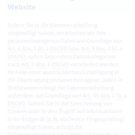
Website
Sofern Sie in die Datenverarbeitung
eingewilligt haben, verarbeiten wir Ihre
personenbezogenen Daten auf Grundlage von
Art.
6
Abs.
1
lit.
a
DSGVO
bzw.
Art.
9
Abs.
2
lit
. a
DSGVO
, sofern besondere Datenkategorien
nach
Art.
9
Abs.
1
DSGVO
verarbeitet werden.
Im Falle einer ausdrücklichen Einwilligung in
die Übertragung personenbezogener Daten in
Drittstaaten erfolgt die Datenverarbeitung
außerdem auf Grundlage von
Art.
49
Abs.
1
lit.
a
DSGVO
. Sofern Sie in die Speicherung von
Cookies
oder in den Zugriff auf Informationen
in Ihr Endgerät (
z. B.
via
Device-Fingerprinting
)
eingewilligt haben, erfolgt die
Datenverarbeitung zusätzlich auf Grundlage