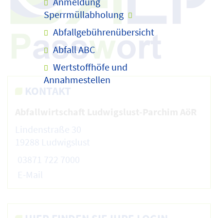
Anmeldung
Sperrmüllabholung
Abfallgebührenübersicht
Abfall ABC
Wertstoffhöfe und
Annahmestellen
KONTAKT
Abfallwirtschaft Ludwigslust-Parchim AöR
Lindenstraße 30
19288 Ludwigslust
03871 722 7000
E-Mail