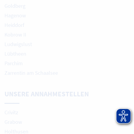
Goldberg
Hagenow
Heiddorf
Kobrow II
Ludwigslust
Lübtheen
Parchim
Zarrentin am Schaalsee
UNSERE ANNAHMESTELLEN
Crivitz
Grabow
Holthusen