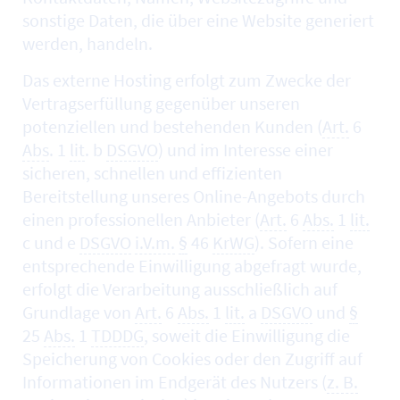
sonstige Daten, die über eine
Website
generiert
werden, handeln.
Das externe
Hosting
erfolgt zum Zwecke der
Vertragserfüllung gegenüber unseren
potenziellen und bestehenden Kunden (
Art.
6
Abs
. 1
lit
. b
DSGVO
) und im Interesse einer
sicheren, schnellen und effizienten
Bereitstellung unseres
Online
-Angebots durch
einen professionellen Anbieter (
Art.
6
Abs.
1
lit.
c und e
DSGVO
i.V.m.
§
46
KrWG
). Sofern eine
entsprechende Einwilligung abgefragt wurde,
erfolgt die Verarbeitung ausschließlich auf
Grundlage von
Art.
6
Abs.
1
lit.
a
DSGVO
und
§
25
Abs.
1
TDDDG
, soweit die Einwilligung die
Speicherung von
Cookies
oder den Zugriff auf
Informationen im Endgerät des Nutzers (
z. B.