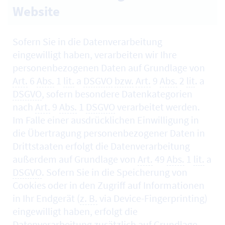
Website
Sofern Sie in die Datenverarbeitung
eingewilligt haben, verarbeiten wir Ihre
personenbezogenen Daten auf Grundlage von
Art.
6
Abs.
1
lit.
a
DSGVO
bzw.
Art.
9
Abs.
2
lit
. a
DSGVO
, sofern besondere Datenkategorien
nach
Art.
9
Abs.
1
DSGVO
verarbeitet werden.
Im Falle einer ausdrücklichen Einwilligung in
die Übertragung personenbezogener Daten in
Drittstaaten erfolgt die Datenverarbeitung
außerdem auf Grundlage von
Art.
49
Abs.
1
lit.
a
DSGVO
. Sofern Sie in die Speicherung von
Cookies
oder in den Zugriff auf Informationen
in Ihr Endgerät (
z. B.
via
Device-Fingerprinting
)
eingewilligt haben, erfolgt die
Datenverarbeitung zusätzlich auf Grundlage