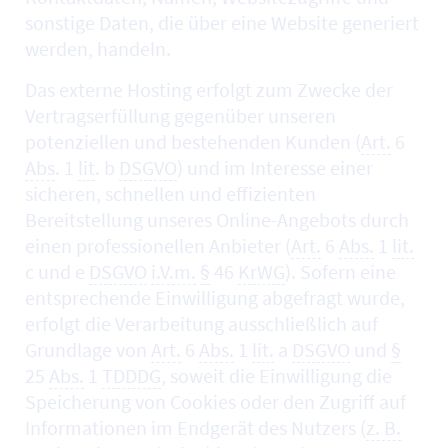
sonstige Daten, die über eine
Website
generiert
werden, handeln.
Das externe
Hosting
erfolgt zum Zwecke der
Vertragserfüllung gegenüber unseren
potenziellen und bestehenden Kunden (
Art.
6
Abs
. 1
lit
. b
DSGVO
) und im Interesse einer
sicheren, schnellen und effizienten
Bereitstellung unseres
Online
-Angebots durch
einen professionellen Anbieter (
Art.
6
Abs.
1
lit.
c und e
DSGVO
i.V.m.
§
46
KrWG
). Sofern eine
entsprechende Einwilligung abgefragt wurde,
erfolgt die Verarbeitung ausschließlich auf
Grundlage von
Art.
6
Abs.
1
lit.
a
DSGVO
und
§
25
Abs.
1
TDDDG
, soweit die Einwilligung die
Speicherung von
Cookies
oder den Zugriff auf
Informationen im Endgerät des Nutzers (
z. B.