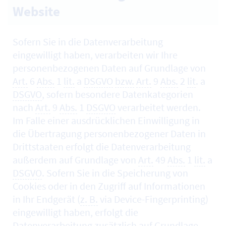
Website
Sofern Sie in die Datenverarbeitung
eingewilligt haben, verarbeiten wir Ihre
personenbezogenen Daten auf Grundlage von
Art.
6
Abs.
1
lit.
a
DSGVO
bzw.
Art.
9
Abs.
2
lit
. a
DSGVO
, sofern besondere Datenkategorien
nach
Art.
9
Abs.
1
DSGVO
verarbeitet werden.
Im Falle einer ausdrücklichen Einwilligung in
die Übertragung personenbezogener Daten in
Drittstaaten erfolgt die Datenverarbeitung
außerdem auf Grundlage von
Art.
49
Abs.
1
lit.
a
DSGVO
. Sofern Sie in die Speicherung von
Cookies
oder in den Zugriff auf Informationen
in Ihr Endgerät (
z. B.
via
Device-Fingerprinting
)
eingewilligt haben, erfolgt die
Datenverarbeitung zusätzlich auf Grundlage