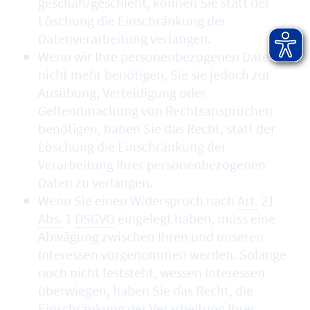
geschah/geschieht, können Sie statt der
Löschung die Einschränkung der
Datenverarbeitung verlangen.
Wenn wir Ihre personenbezogenen Daten
nicht mehr benötigen, Sie sie jedoch zur
Ausübung, Verteidigung oder
Geltendmachung von Rechtsansprüchen
benötigen, haben Sie das Recht, statt der
Löschung die Einschränkung der
Verarbeitung Ihrer personenbezogenen
Daten zu verlangen.
Wenn Sie einen Widerspruch nach
Art.
21
Abs.
1
DSGVO
eingelegt haben, muss eine
Abwägung zwischen Ihren und unseren
Interessen vorgenommen werden. Solange
noch nicht feststeht, wessen Interessen
überwiegen, haben Sie das Recht, die
Einschränkung der Verarbeitung Ihrer