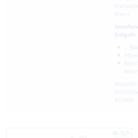
Hachschn
Ware)
Annahme
Entgelt:
Ba
Altre
Akten
Akte
Aktuelle 
telefonis
422960