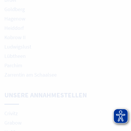
Goldberg
Hagenow
Heiddorf
Kobrow II
Ludwigslust
Lübtheen
Parchim
Zarrentin am Schaalsee
UNSERE ANNAHMESTELLEN
Crivitz
Grabow