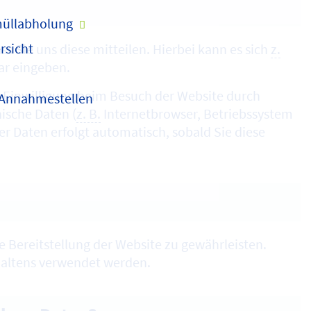
üllabholung
rsicht
 Sie uns diese mitteilen. Hierbei kann es sich
z.
ar eingeben.
 Einwilligung beim Besuch der Website durch
 Annahmestellen
nische Daten (
z. B.
Internetbrowser, Betriebssystem
ser Daten erfolgt automatisch, sobald Sie diese
ie Bereitstellung der Website zu gewährleisten.
haltens verwendet werden.