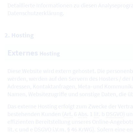
Detaillierte Informationen zu diesen Analyseprog
Datenschutzerklärung.
2.
Hosting
Externes
Hosting
Diese
Website
wird extern gehostet. Die personenb
werden, werden auf den Servern des
Hosters
/ der
Adressen, Kontaktanfragen, Meta- und Kommunika
Namen, Websitezugriffe und sonstige Daten, die ü
Das externe
Hosting
erfolgt zum Zwecke der Vertra
bestehenden Kunden (
Art.
6
Abs
. 1
lit
. b
DSGVO
) u
effizienten Bereitstellung unseres
Online
-Angebots
lit.
c und e
DSGVO
i.V.m.
§
46
KrWG
). Sofern eine e