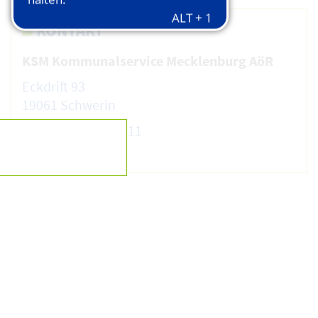
KONTAKT
KSM Kommunalservice Mecklenburg AöR
Eckdrift 93
19061 Schwerin
+49 385 20092-1211
E-Mail