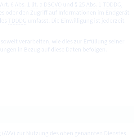
Art.
6
Abs.
1
lit.
a
DSGVO
und
§
25
Abs.
1
TDDDG
,
es
oder den Zugriff auf Informationen im Endgerät
 des
TDDDG
umfasst. Die Einwilligung ist jederzeit
oweit verarbeiten, wie dies zur Erfüllung seiner
sungen in Bezug auf diese Daten befolgen.
 (
AVV
) zur Nutzung des oben genannten Dienstes