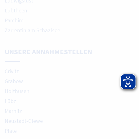
Ludwigslust
Lübtheen
Parchim
Zarrentin am Schaalsee
UNSERE ANNAHMESTELLEN
Crivitz
Grabow
Holthusen
Lübz
Marnitz
Neustadt-Glewe
Plate