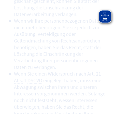
geschah/geschieht, können Sie statt der
Löschung die Einschränkung der
Datenverarbeitung verlangen.
Wenn wir Ihre personenbezogenen Daten
nicht mehr benötigen, Sie sie jedoch zur
Ausübung, Verteidigung oder
Geltendmachung von Rechtsansprüchen
benötigen, haben Sie das Recht, statt der
Löschung die Einschränkung der
Verarbeitung Ihrer personenbezogenen
Daten zu verlangen.
Wenn Sie einen Widerspruch nach
Art.
21
Abs.
1
DSGVO
eingelegt haben, muss eine
Abwägung zwischen Ihren und unseren
Interessen vorgenommen werden. Solange
noch nicht feststeht, wessen Interessen
überwiegen, haben Sie das Recht, die
Einschränkung der Verarbeitung Ihrer