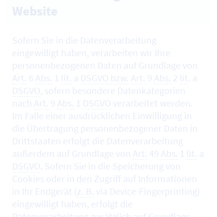
Website
Sofern Sie in die Datenverarbeitung
eingewilligt haben, verarbeiten wir Ihre
personenbezogenen Daten auf Grundlage von
Art.
6
Abs.
1
lit.
a
DSGVO
bzw.
Art.
9
Abs.
2
lit
. a
DSGVO
, sofern besondere Datenkategorien
nach
Art.
9
Abs.
1
DSGVO
verarbeitet werden.
Im Falle einer ausdrücklichen Einwilligung in
die Übertragung personenbezogener Daten in
Drittstaaten erfolgt die Datenverarbeitung
außerdem auf Grundlage von
Art.
49
Abs.
1
lit.
a
DSGVO
. Sofern Sie in die Speicherung von
Cookies
oder in den Zugriff auf Informationen
in Ihr Endgerät (
z. B.
via
Device-Fingerprinting
)
eingewilligt haben, erfolgt die
Datenverarbeitung zusätzlich auf Grundlage