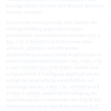
sonstige Daten, die über eine
Website
generiert
werden, handeln.
Das externe
Hosting
erfolgt zum Zwecke der
Vertragserfüllung gegenüber unseren
potenziellen und bestehenden Kunden (
Art.
6
Abs
. 1
lit
. b
DSGVO
) und im Interesse einer
sicheren, schnellen und effizienten
Bereitstellung unseres
Online
-Angebots durch
einen professionellen Anbieter (
Art.
6
Abs.
1
lit.
c und e
DSGVO
i.V.m.
§
46
KrWG
). Sofern eine
entsprechende Einwilligung abgefragt wurde,
erfolgt die Verarbeitung ausschließlich auf
Grundlage von
Art.
6
Abs.
1
lit.
a
DSGVO
und
§
25
Abs.
1
TDDDG
, soweit die Einwilligung die
Speicherung von
Cookies
oder den Zugriff auf
Informationen im Endgerät des Nutzers (
z. B.