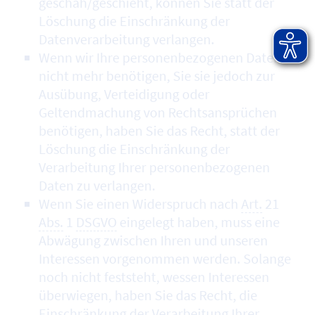
geschah/geschieht, können Sie statt der
Löschung die Einschränkung der
Datenverarbeitung verlangen.
Wenn wir Ihre personenbezogenen Daten
nicht mehr benötigen, Sie sie jedoch zur
Ausübung, Verteidigung oder
Geltendmachung von Rechtsansprüchen
benötigen, haben Sie das Recht, statt der
Löschung die Einschränkung der
Verarbeitung Ihrer personenbezogenen
Daten zu verlangen.
Wenn Sie einen Widerspruch nach
Art.
21
Abs.
1
DSGVO
eingelegt haben, muss eine
Abwägung zwischen Ihren und unseren
Interessen vorgenommen werden. Solange
noch nicht feststeht, wessen Interessen
überwiegen, haben Sie das Recht, die
Einschränkung der Verarbeitung Ihrer