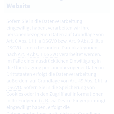
Website
Sofern Sie in die Datenverarbeitung
eingewilligt haben, verarbeiten wir Ihre
personenbezogenen Daten auf Grundlage von
Art.
6
Abs.
1
lit.
a
DSGVO
bzw.
Art.
9
Abs.
2
lit
. a
DSGVO
, sofern besondere Datenkategorien
nach
Art.
9
Abs.
1
DSGVO
verarbeitet werden.
Im Falle einer ausdrücklichen Einwilligung in
die Übertragung personenbezogener Daten in
Drittstaaten erfolgt die Datenverarbeitung
außerdem auf Grundlage von
Art.
49
Abs.
1
lit.
a
DSGVO
. Sofern Sie in die Speicherung von
Cookies
oder in den Zugriff auf Informationen
in Ihr Endgerät (
z. B.
via
Device-Fingerprinting
)
eingewilligt haben, erfolgt die
Datenverarbeitung zusätzlich auf Grundlage