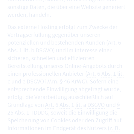
sonstige Daten, die über eine
Website
generiert
werden, handeln.
Das externe
Hosting
erfolgt zum Zwecke der
Vertragserfüllung gegenüber unseren
potenziellen und bestehenden Kunden (
Art.
6
Abs
. 1
lit
. b
DSGVO
) und im Interesse einer
sicheren, schnellen und effizienten
Bereitstellung unseres
Online
-Angebots durch
einen professionellen Anbieter (
Art.
6
Abs.
1
lit.
c und e
DSGVO
i.V.m.
§
46
KrWG
). Sofern eine
entsprechende Einwilligung abgefragt wurde,
erfolgt die Verarbeitung ausschließlich auf
Grundlage von
Art.
6
Abs.
1
lit.
a
DSGVO
und
§
25
Abs.
1
TDDDG
, soweit die Einwilligung die
Speicherung von
Cookies
oder den Zugriff auf
Informationen im Endgerät des Nutzers (
z. B.