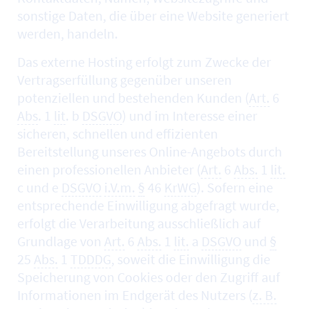
sonstige Daten, die über eine
Website
generiert
werden, handeln.
Das externe
Hosting
erfolgt zum Zwecke der
Vertragserfüllung gegenüber unseren
potenziellen und bestehenden Kunden (
Art.
6
Abs
. 1
lit
. b
DSGVO
) und im Interesse einer
sicheren, schnellen und effizienten
Bereitstellung unseres
Online
-Angebots durch
einen professionellen Anbieter (
Art.
6
Abs.
1
lit.
c und e
DSGVO
i.V.m.
§
46
KrWG
). Sofern eine
entsprechende Einwilligung abgefragt wurde,
erfolgt die Verarbeitung ausschließlich auf
Grundlage von
Art.
6
Abs.
1
lit.
a
DSGVO
und
§
25
Abs.
1
TDDDG
, soweit die Einwilligung die
Speicherung von
Cookies
oder den Zugriff auf
Informationen im Endgerät des Nutzers (
z. B.