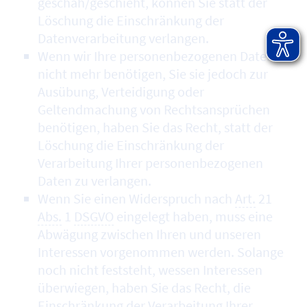
geschah/geschieht, können Sie statt der
Löschung die Einschränkung der
Datenverarbeitung verlangen.
Wenn wir Ihre personenbezogenen Daten
nicht mehr benötigen, Sie sie jedoch zur
Ausübung, Verteidigung oder
Geltendmachung von Rechtsansprüchen
benötigen, haben Sie das Recht, statt der
Löschung die Einschränkung der
Verarbeitung Ihrer personenbezogenen
Daten zu verlangen.
Wenn Sie einen Widerspruch nach
Art.
21
Abs.
1
DSGVO
eingelegt haben, muss eine
Abwägung zwischen Ihren und unseren
Interessen vorgenommen werden. Solange
noch nicht feststeht, wessen Interessen
überwiegen, haben Sie das Recht, die
Einschränkung der Verarbeitung Ihrer