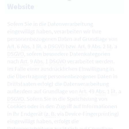
Website
Sofern Sie in die Datenverarbeitung
eingewilligt haben, verarbeiten wir Ihre
personenbezogenen Daten auf Grundlage von
Art.
6
Abs.
1
lit.
a
DSGVO
bzw.
Art.
9
Abs.
2
lit
. a
DSGVO
, sofern besondere Datenkategorien
nach
Art.
9
Abs.
1
DSGVO
verarbeitet werden.
Im Falle einer ausdrücklichen Einwilligung in
die Übertragung personenbezogener Daten in
Drittstaaten erfolgt die Datenverarbeitung
außerdem auf Grundlage von
Art.
49
Abs.
1
lit.
a
DSGVO
. Sofern Sie in die Speicherung von
Cookies
oder in den Zugriff auf Informationen
in Ihr Endgerät (
z. B.
via
Device-Fingerprinting
)
eingewilligt haben, erfolgt die
Datenverarbeitung zusätzlich auf Grundlage