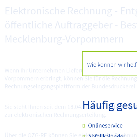
Elektronische Rechnung - E
öffentliche Auftraggeber - B
Mecklenburg-Vorpommern
Wenn Ihr Unternehmen Lieferungen / Leistungen für
Vorpommern erbringt, können Sie für die Rechnungs
Rechnungseingangsplattform der Bundesdruckerei
Häufig ges
Sie steht Ihnen seit dem 18.04.2020 zur Verfügung. 
zur elektronischen Rechnungserteilung.
Onlineservice
Über die OZG-RE können Sie elektronische Rechnung
Abfallkalender