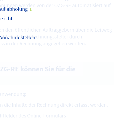
nungen werden von der OZG-RE automatisiert auf
üllabholung
rsicht
 den öffentlichen Auftraggebern über die Leitweg-
weg-ID wird dem Rechnungssteller durch
 Annahmestellen
s in der Rechnung angegeben werden.
ZG-RE können Sie für die
hanwendung:
ie Inhalte der Rechnung direkt erfasst werden.
htfelder des Online-Formulars