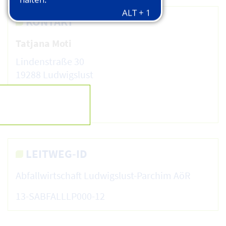
KONTAKT
Tatjana Moti
Lindenstraße 30
19288 Ludwigslust
03871 722 7013
E-Mail
LEITWEG-ID
Abfallwirtschaft Ludwigslust-Parchim AöR
13-SABFALLLP000-12