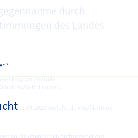
ntgegennahme durch
estimmungen des Landes
 öffentliche Auftraggeber des Landes Mecklenburg-
stellung die Zentrale
 GmbH (OZG-RE) nutzen.
ucht
Ab dem 01.04.2023 besteht die Verpflichtung
en an die öffentlichen Auftraggeber des