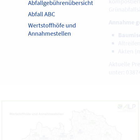
kompostier
Abfallgebührenübersicht
Grünabfalls
Abfall ABC
Annahme ge
Wertstoffhöfe und
Annahmestellen
Baumisc
Altreife
Akten (
Aktuelle Pre
unter: 0387