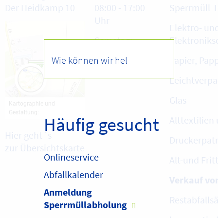
Der Heidkamp 10
08:00 - 17:00
Sperrmüll H
Uhr
Elektro- un
Samstag:
Elektroniks
09:00 - 13:00
Papier, Pap
Uhr
Leichtverp
Glas
Häufig gesucht
Alttextilie
Hier geht´s
Druckerpat
zur
Übersichtskarte
Onlineservice
Alt-und Frit
Abfallkalender
Verkauf vo
Anmeldung
Restabfalls
Sperrmüllabholung