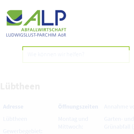
Lübtheen
Adresse
Öffnungszeiten
Annahme v
Lübtheen
Montag und
Garten- und
Mittwoch:
Grünabfall (
Gewerbegebiet: