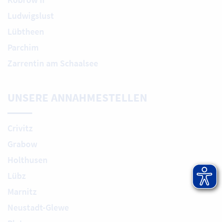
Ludwigslust
Lübtheen
Parchim
Zarrentin am Schaalsee
UNSERE ANNAHMESTELLEN
Crivitz
Grabow
Holthusen
Lübz
Marnitz
Neustadt-Glewe