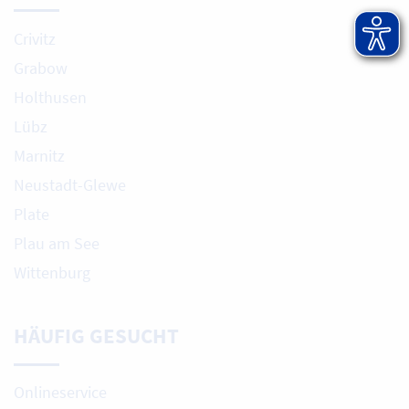
Crivitz
Grabow
Holthusen
Lübz
Marnitz
Neustadt-Glewe
Plate
Plau am See
Wittenburg
HÄUFIG GESUCHT
Onlineservice