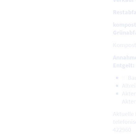
Restabfa
kompost
Grünabf
Kompost 
Annahme
Entgelt:
Ba
Altre
Akten
Akte
Aktuelle 
telefonis
422960