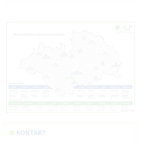
© ALP AöR
KONTAKT