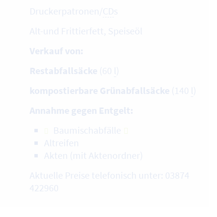
Druckerpatronen/
CD
s
Alt-und Frittierfett, Speiseöl
Verkauf von:
Restabfallsäcke
(60
l
)
kompostierbare Grünabfallsäcke
(140
l
)
Annahme gegen Entgelt:
Baumischabfälle
Altreifen
Akten (mit Aktenordner)
Aktuelle Preise telefonisch unter: 03874
422960