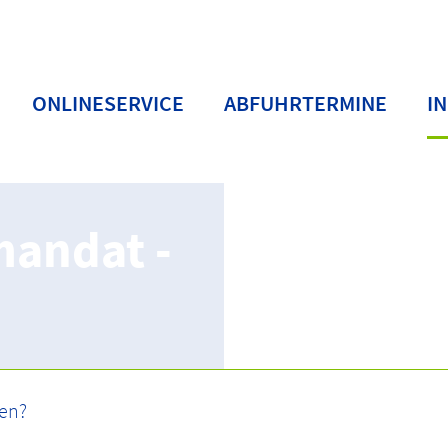
ONLINESERVICE
ABFUHRTERMINE
I
mandat -
SEPA-Lastschriftmandat - PDF