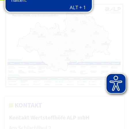
© ALP AöR
KONTAKT
Kontakt Wertstoffhöfe ALP mbH
Am Schlachthof 2