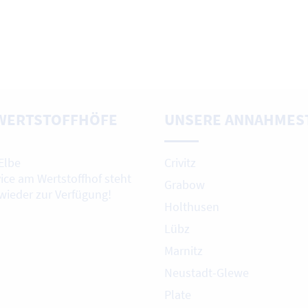
WERTSTOFFHÖFE
UNSERE ANNAHMES
Elbe
Crivitz
vice am Wertstoffhof steht
Grabow
 wieder zur Verfügung!
Holthusen
Lübz
Marnitz
Neustadt-Glewe
Plate