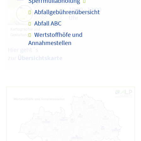
Sperrmüllabholung
10:00 - 13:00
Abfallgebührenübersicht
Uhr
Abfall ABC
Wertstoffhöfe und
Annahmestellen
Hier geht´s
zur
Übersichtskarte