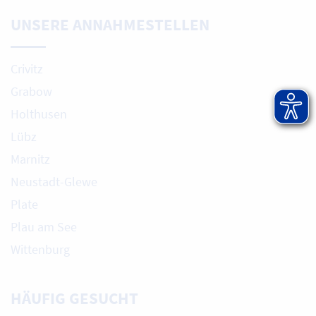
UNSERE ANNAHMESTELLEN
Crivitz
Grabow
Holthusen
Lübz
Marnitz
Neustadt-Glewe
Plate
Plau am See
Wittenburg
HÄUFIG GESUCHT