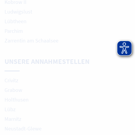
Kobrow II
Ludwigslust
Lübtheen
Parchim
Zarrentin am Schaalsee
UNSERE ANNAHMESTELLEN
Crivitz
Grabow
Holthusen
Lübz
Marnitz
Neustadt-Glewe