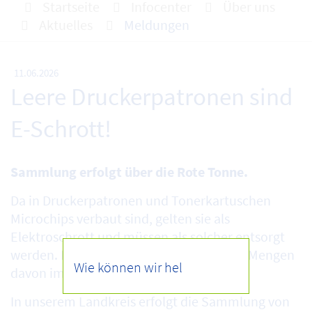
Startseite
Infocenter
Über uns
Aktuelles
Meldungen
11.06.2026
Leere Druckerpatronen sind
E-Schrott!
Sammlung erfolgt über die Rote Tonne.
Da in Druckerpatronen und Tonerkartuschen
Microchips verbaut sind, gelten sie als
Elektroschrott und müssen als solcher entsorgt
werden. Doch noch immer landen große Mengen
davon im Hausmüll.
In unserem Landkreis erfolgt die Sammlung von