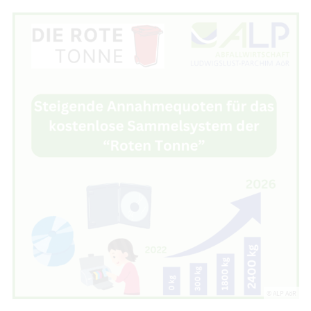
© ALP AöR