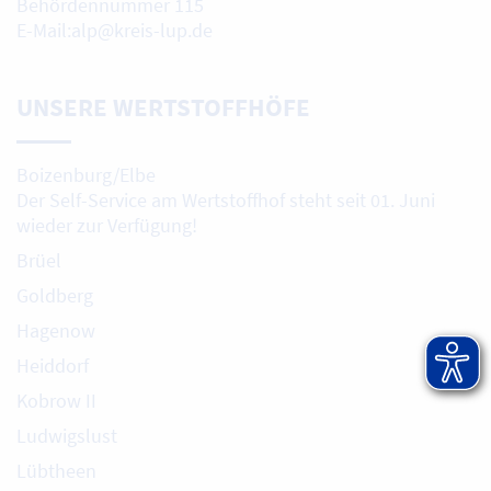
Behördennummer 115
E-Mail:alp@kreis-lup.de
UNSERE WERTSTOFFHÖFE
Boizenburg/Elbe
Der Self-Service am Wertstoffhof steht seit 01. Juni
wieder zur Verfügung!
Brüel
Goldberg
Hagenow
Heiddorf
Kobrow II
Ludwigslust
Lübtheen