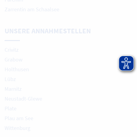
Zarrentin am Schaalsee
UNSERE ANNAHMESTELLEN
Crivitz
Grabow
Holthusen
Lübz
Marnitz
Neustadt-Glewe
Plate
Plau am See
Wittenburg