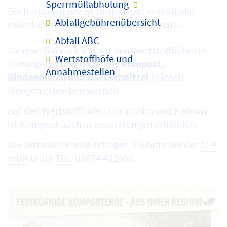
Sperrmüllabholung
Die Komposterde ist torffrei und enthält alle
Abfallgebührenübersicht
essentiellen Haupt- und Spurenelemente.
Abfall ABC
Darüber hinaus kann auf den Wertstoffhöfen in
Wertstoffhöfe und
Ludwigslust und Hagenow
Kompost,
Annahmestellen
Rindenmulch und Hackschnitzel
in losen
Mengen erworben werden.
Auf den Wertstoffhöfen in Parchim und Kobrow
ist Kompost auch in losen Mengen erhältlich.
Die aktuellen Preise erfragen Sie bitte bei der
ALP
mbH
unter
Tel.
: 03874 422960.