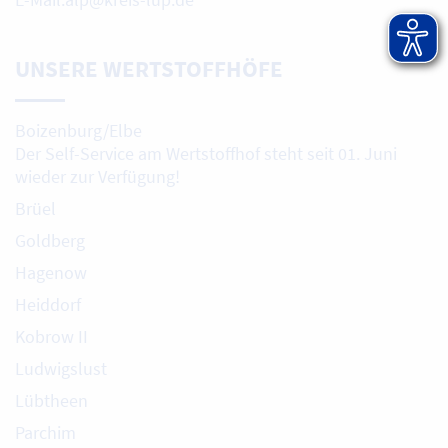
UNSERE WERTSTOFFHÖFE
Boizenburg/Elbe
Der Self-Service am Wertstoffhof steht seit 01. Juni
wieder zur Verfügung!
Brüel
Goldberg
Hagenow
Heiddorf
Kobrow II
Ludwigslust
Lübtheen
Parchim