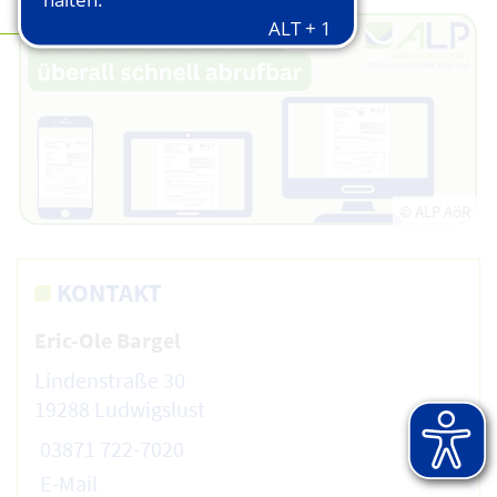
© ALP AöR
KONTAKT
Eric-Ole Bargel
Lindenstraße 30
19288 Ludwigslust
03871 722-7020
E-Mail