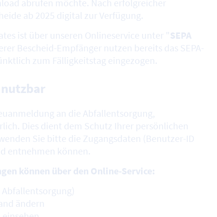
load abrufen möchte. Nach erfolgreicher
eide ab 2025 digital zur Verfügung.
es ist über unseren Onlineservice unter "
SEPA
serer Bescheid-Empfänger nutzen bereits das SEPA-
nktlich zum Fälligkeitstag eingezogen.
 nutzbar
Neuanmeldung an die Abfallentsorgung,
lich. Dies dient dem Schutz Ihrer persönlichen
wenden Sie bitte die Zugangsdaten (Benutzer-ID
eid entnehmen können.
en können über den Online-Service:
 Abfallentsorgung)
tand ändern
e einsehen