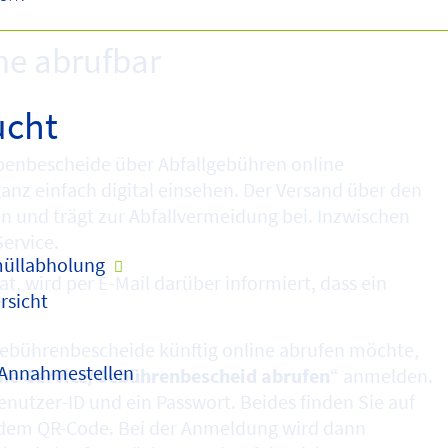
ne abrufbar
ucht
g
abenbescheide über Abfallgebühren online
anz einfach digital einsehen. Der Versand über den
cen und trägt zur Abfallvermeidung bei. Inzwischen
ervice.
üllabholung
at, wird per E-Mail darüber informiert, dass ein
rsicht
gebührenbescheide künftig online abrufen möchte,
 Annahmestellen
ne-Service/Gebührenbescheid abrufen
“ anmelden.
nutzer-ID und ein Passwort. Beides finden Sie auf
dem QR-Code. Bei der Anmeldung wird dann