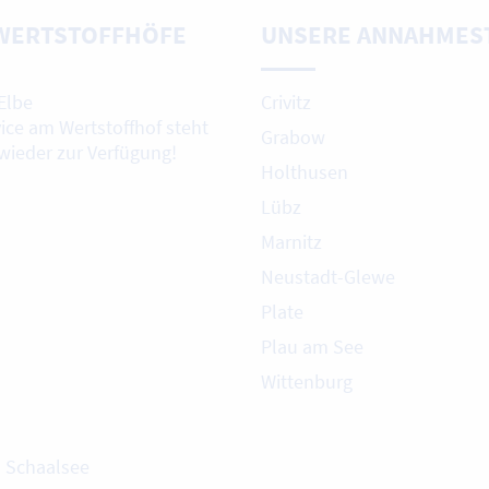
WERTSTOFFHÖFE
UNSERE ANNAHMES
Elbe
Crivitz
vice am Wertstoffhof steht
Grabow
 wieder zur Verfügung!
Holthusen
Lübz
Marnitz
Neustadt-Glewe
Plate
Plau am See
Wittenburg
m Schaalsee