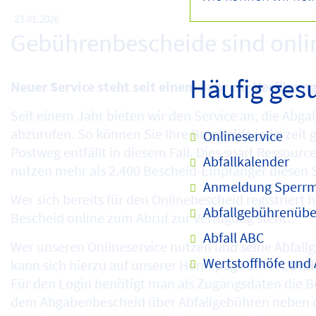
23.01.2026
Gebührenbescheide sind onli
Häufig ges
Neuer Service steht seit einem Jahr zur Verfügun
Seit einem Jahr bieten wir den Service an, die Abg
abzurufen. So können Sie Ihre Bescheide jederzeit g
Onlineservice
Postweg entfällt in diesem Fall. Dies spart Ressour
Abfallkalender
nutzen mehr als 2.400 Bescheid-Empfänger diesen S
Anmeldung Sperrm
Wer sich bereits für den Onlinebescheid registriert h
Abfallgebührenübe
Bescheid online zum Abruf zur Verfügung steht.
Abfall ABC
Wer unseren Onlineservice nutzen und seine Abfall
Wertstoffhöfe und
kann sich hierzu auf unserer Homepage unter „
Onli
Für den Login benötigt man als Zugangsdaten die Be
dem Abgabenbescheid über Abfallgebühren neben 