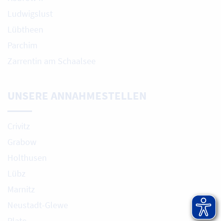
Ludwigslust
Lübtheen
Parchim
Zarrentin am Schaalsee
UNSERE ANNAHMESTELLEN
Crivitz
Grabow
Holthusen
Lübz
Marnitz
Neustadt-Glewe
Plate