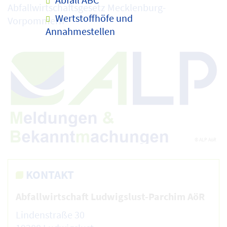
Abfallwirtschaftsgesetz Mecklenburg-
Wertstoffhöfe und
Vorpommern
Annahmestellen
© ALP AöR
KONTAKT
Abfallwirtschaft Ludwigslust-Parchim AöR
Lindenstraße 30