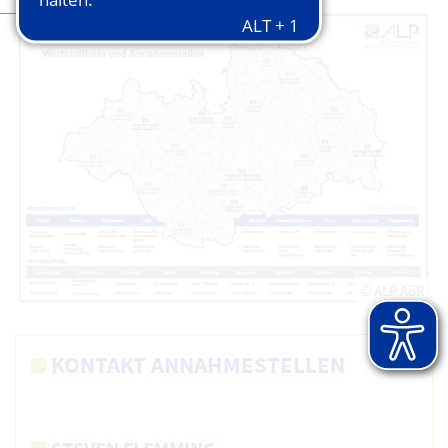
© ALP AöR
KONTAKT ANNAHMESTELLEN