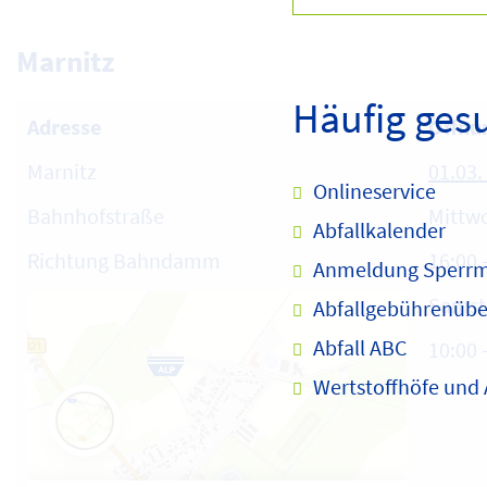
Marnitz
Häufig ges
Adresse
Öffnu
Marnitz
01.03.
Onlineservice
Bahnhofstraße
Mittwo
Abfallkalender
Richtung Bahndamm
16:00 
Anmeldung Sperrm
Samst
Abfallgebührenübe
Abfall ABC
10:00 
Wertstoffhöfe und