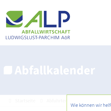
Abfallkalender
Startseite
Abfuhrtermine
Abfallkale