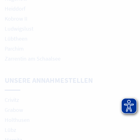
Heiddorf
Kobrow II
Ludwigslust
Lübtheen
Parchim
Zarrentin am Schaalsee
UNSERE ANNAHMESTELLEN
Crivitz
Grabow
Holthusen
Lübz
Marnitz