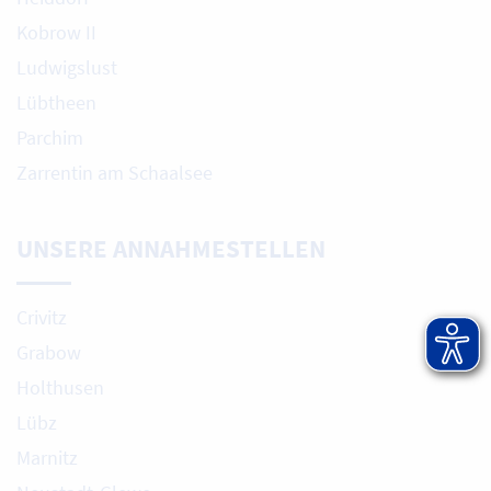
Kobrow II
Ludwigslust
Lübtheen
Parchim
Zarrentin am Schaalsee
UNSERE ANNAHMESTELLEN
Crivitz
Grabow
Holthusen
Lübz
Marnitz