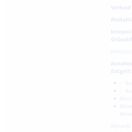
Verkauf
Restabf
kompost
Grünabf
Kompost
Annahm
Entgelt:
Ba
Ba
Altre
Akte
Akte
Aktuelle