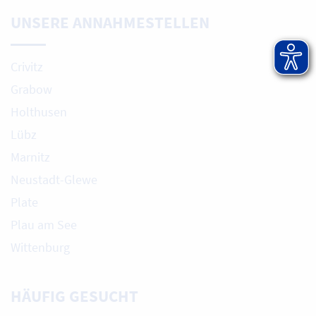
UNSERE ANNAHMESTELLEN
Crivitz
Grabow
Holthusen
Lübz
Marnitz
Neustadt-Glewe
Plate
Plau am See
Wittenburg
HÄUFIG GESUCHT