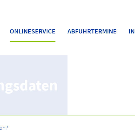
ONLINESERVICE
ABFUHRTERMINE
I
ungsdaten
ices
Einsicht Entleerungsdaten