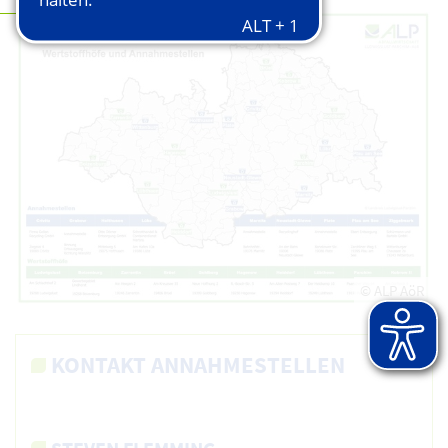
© ALP AöR
KONTAKT ANNAHMESTELLEN