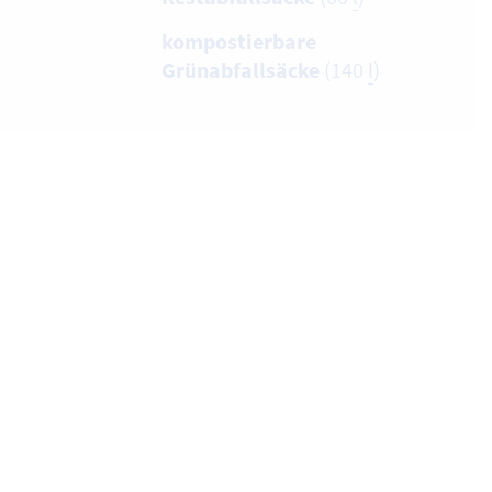
kompostierbare
Grünabfallsäcke
(140
l
)