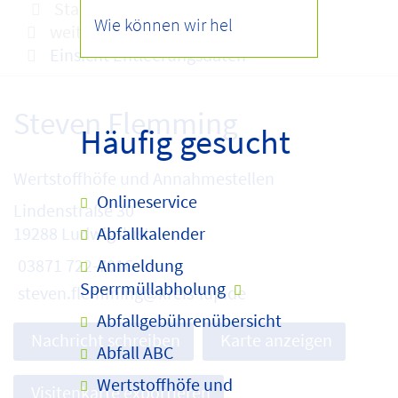
Startseite
Onlineservice
weitere Services
Einsicht Entleerungsdaten
Steven Flemming
Häufig gesucht
Wertstoffhöfe und Annahmestellen
Onlineservice
Lindenstraße 30
Abfallkalender
19288 Ludwigslust
Anmeldung
03871 722-7016
Sperrmüllabholung
steven.flemming@kreis-lup.de
Abfallgebührenübersicht
Nachricht schreiben
Karte anzeigen
Abfall ABC
Wertstoffhöfe und
Visitenkarte exportieren