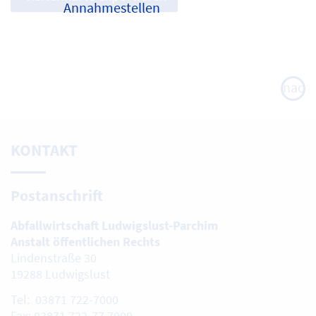
Annahmestellen
nach
oben
KONTAKT
Postanschrift
Abfallwirtschaft Ludwigslust-Parchim
Anstalt öffentlichen Rechts
Lindenstraße 30
19288 Ludwigslust
Tel: 03871 722-7000
Fax: 03871 722-77 7000