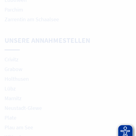
Parchim
Zarrentin am Schaalsee
UNSERE ANNAHMESTELLEN
Crivitz
Grabow
Holthusen
Lübz
Marnitz
Neustadt-Glewe
Plate
Plau am See