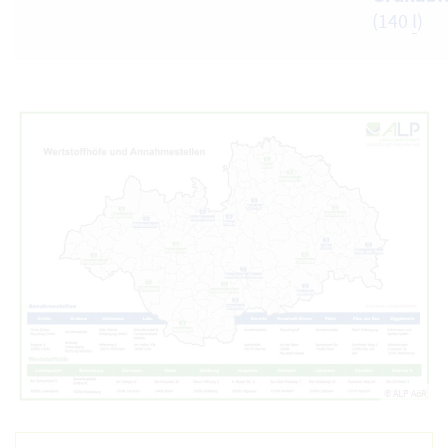
(140
l
)
© ALP AöR