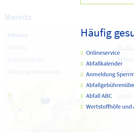
Marnitz
Häufig ges
Adresse
Öffnu
Marnitz
01.03.
Onlineservice
Bahnhofstraße
Mittwo
Abfallkalender
Richtung Bahndamm
16:00 
Anmeldung Sperrm
Samst
Abfallgebührenübe
Abfall ABC
10:00 
Wertstoffhöfe und