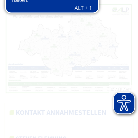
© ALP AöR
KONTAKT ANNAHMESTELLEN