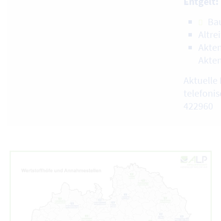
Entgelt:
Ba
Altre
Akten
Akte
Aktuelle 
telefonis
422960