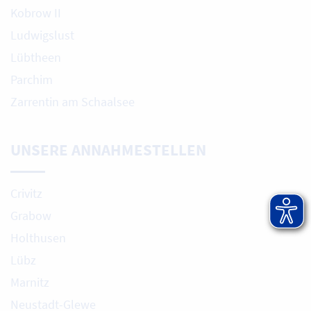
Kobrow II
Ludwigslust
Lübtheen
Parchim
Zarrentin am Schaalsee
UNSERE ANNAHMESTELLEN
Crivitz
Grabow
Holthusen
Lübz
Marnitz
Neustadt-Glewe