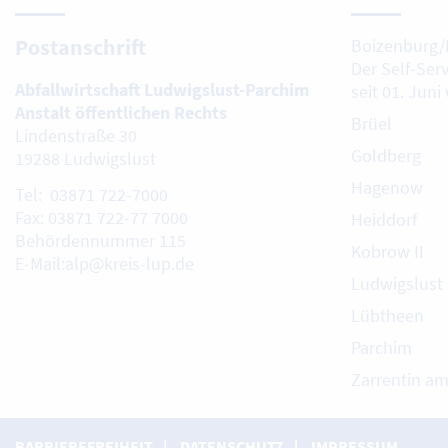
Postanschrift
Boizenburg/
Der Self-Ser
Abfallwirtschaft Ludwigslust-Parchim
seit 01. Juni
Anstalt öffentlichen Rechts
Brüel
Lindenstraße 30
Goldberg
19288 Ludwigslust
Hagenow
Tel: 03871 722-7000
Fax: 03871 722-77 7000
Heiddorf
Behördennummer 115
Kobrow II
E-Mail:alp@kreis-lup.de
Ludwigslust
Lübtheen
Parchim
Zarrentin a
BARRIEREFREIHEIT
DATENSCHUTZ
IMPRESSUM