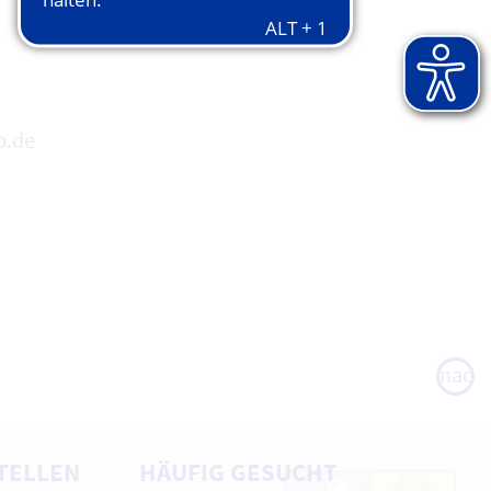
p.de
nach
oben
TELLEN
HÄUFIG GESUCHT