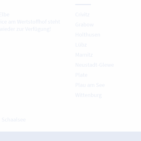
Elbe
Crivitz
vice am Wertstoffhof steht
Grabow
 wieder zur Verfügung!
Holthusen
Lübz
Marnitz
Neustadt-Glewe
Plate
Plau am See
Wittenburg
m Schaalsee