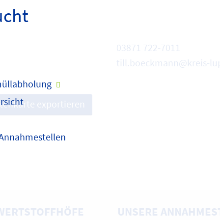
ucht
03871 722-7011
till.boeckmann@kreis-lu
üllabholung
rsicht
itenkarte exportieren
 Annahmestellen
WERTSTOFFHÖFE
UNSERE ANNAHMES