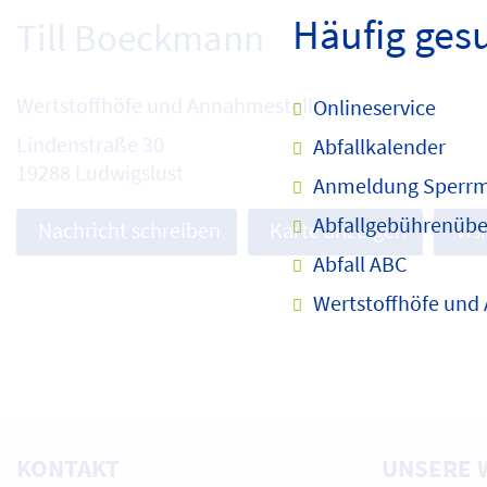
Häufig ges
Till Boeckmann
Wertstoffhöfe und Annahmestellen
Onlineservice
Lindenstraße 30
Abfallkalender
19288 Ludwigslust
Anmeldung Sperrm
Abfallgebührenübe
Nachricht schreiben
Karte anzeigen
Vis
Abfall ABC
Wertstoffhöfe und
KONTAKT
UNSERE 