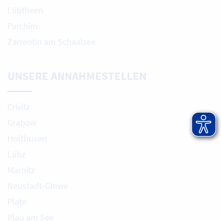
Lübtheen
Parchim
Zarrentin am Schaalsee
UNSERE ANNAHMESTELLEN
Crivitz
Grabow
Holthusen
Lübz
Marnitz
Neustadt-Glewe
Plate
Plau am See