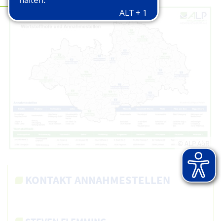
© ALP AöR
KONTAKT ANNAHMESTELLEN