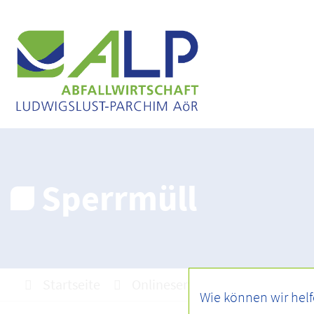
Sperrmüll
Startseite
Onlineservice
Sperrmüll