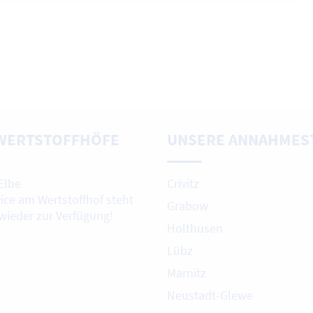
WERTSTOFFHÖFE
UNSERE ANNAHMES
Elbe
Crivitz
vice am Wertstoffhof steht
Grabow
 wieder zur Verfügung!
Holthusen
Lübz
Marnitz
Neustadt-Glewe