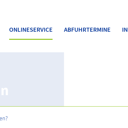
ONLINESERVICE
ABFUHRTERMINE
I
en
rwaltung
Passwort anfordern/vergessen