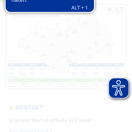
© ALP AöR
KONTAKT
Kontakt Wertstoffhöfe ALP mbH
Am Schlachthof 2