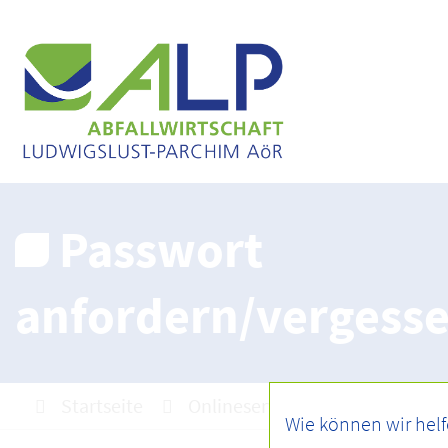
Passwort
anfordern/vergess
Startseite
Onlineservice
Benutzerve