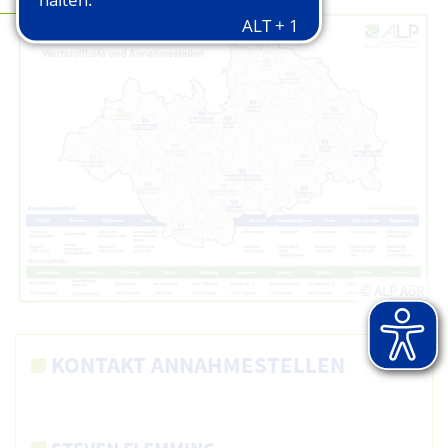
© ALP AöR
KONTAKT ANNAHMESTELLEN