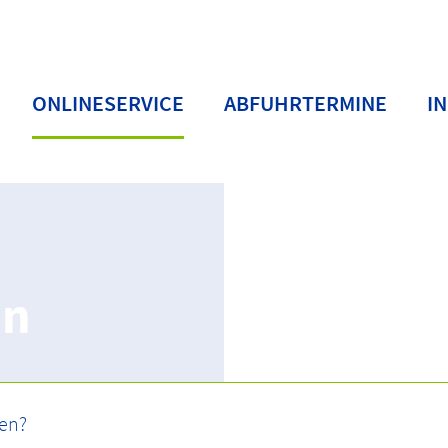
ONLINESERVICE
ABFUHRTERMINE
I
en
rwaltung
Passwort anfordern/vergessen