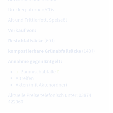
Druckerpatronen/
CD
s
Alt-und Frittierfett, Speiseöl
Verkauf von:
Restabfallsäcke
(60
l
)
kompostierbare Grünabfallsäcke
(140
l
)
Annahme gegen Entgelt:
Baumischabfälle
Altreifen
Akten (mit Aktenordner)
Aktuelle Preise telefonisch unter: 03874
422960