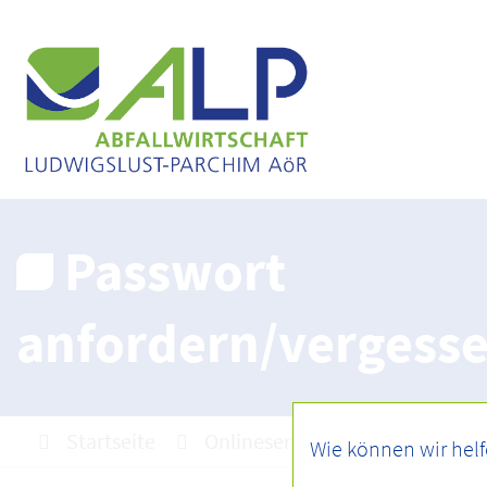
Passwort
anfordern/vergess
Startseite
Onlineservice
Benutzerve