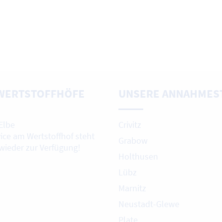
WERTSTOFFHÖFE
UNSERE ANNAHMES
Elbe
Crivitz
vice am Wertstoffhof steht
Grabow
 wieder zur Verfügung!
Holthusen
Lübz
Marnitz
Neustadt-Glewe
Plate