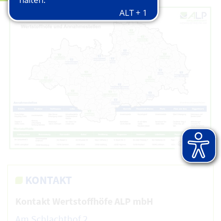
© ALP AöR
KONTAKT
Kontakt Wertstoffhöfe ALP mbH
Am Schlachthof 2