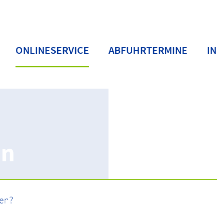
ONLINESERVICE
ABFUHRTERMINE
I
en
rwaltung
Passwort anfordern/vergessen