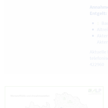
Annahme
Entgelt:
Ba
Altre
Akten
Akte
Aktuelle 
telefonis
422960