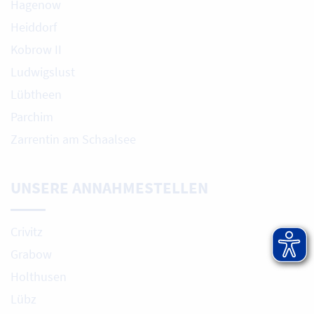
Hagenow
Heiddorf
Kobrow II
Ludwigslust
Lübtheen
Parchim
Zarrentin am Schaalsee
UNSERE ANNAHMESTELLEN
Crivitz
Grabow
Holthusen
Lübz