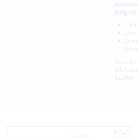
Annahme
Entgelt:
Ba
Altre
Akten
Akte
Aktuelle 
telefonis
422960