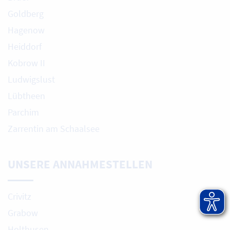
Goldberg
Hagenow
Heiddorf
Kobrow II
Ludwigslust
Lübtheen
Parchim
Zarrentin am Schaalsee
UNSERE ANNAHMESTELLEN
Crivitz
Grabow
Holthusen