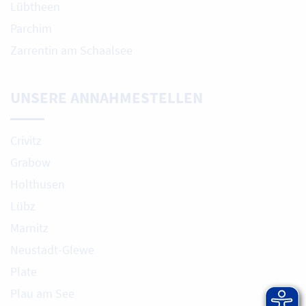
Lübtheen
Parchim
Zarrentin am Schaalsee
UNSERE ANNAHMESTELLEN
Crivitz
Grabow
Holthusen
Lübz
Marnitz
Neustadt-Glewe
Plate
Plau am See