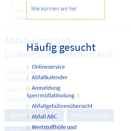
Startseite
Onlineservice
Benutzerverwaltung
Passwort anfordern/vergessen
Abfallwirtschaft
Häufig gesucht
Ludwigslust-Parchim AöR
Onlineservice
Lindenstraße 30
Abfallkalender
19288 Ludwigslust
Anmeldung
03871 722 7000
Sperrmüllabholung
alp@kreis-lup.de
Abfallgebührenübersicht
Nachricht schreiben
Karte anzeigen
Abfall ABC
Wertstoffhöfe und