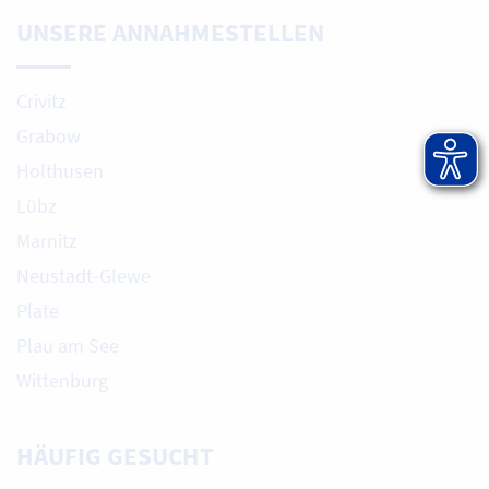
UNSERE ANNAHMESTELLEN
Crivitz
Grabow
Holthusen
Lübz
Marnitz
Neustadt-Glewe
Plate
Plau am See
Wittenburg
HÄUFIG GESUCHT