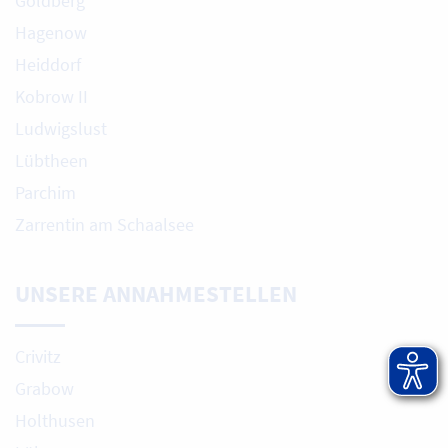
Goldberg
Hagenow
Heiddorf
Kobrow II
Ludwigslust
Lübtheen
Parchim
Zarrentin am Schaalsee
UNSERE ANNAHMESTELLEN
Crivitz
Grabow
Holthusen