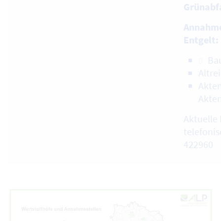
Grünabf
Annahme
Entgelt:
Ba
Altre
Akten
Akte
Aktuelle 
telefonis
422960