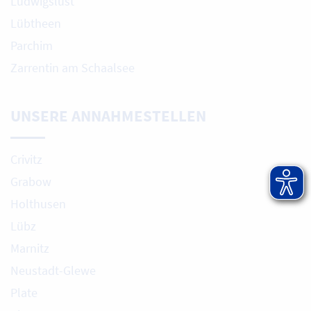
Ludwigslust
Lübtheen
Parchim
Zarrentin am Schaalsee
UNSERE ANNAHMESTELLEN
Crivitz
Grabow
Holthusen
Lübz
Marnitz
Neustadt-Glewe
Plate