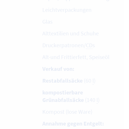
Leichtverpackungen
Glas
Alttextilien und Schuhe
Druckerpatronen/
CD
s
Alt-und Frittierfett, Speiseöl
Verkauf von:
Restabfallsäcke
(60
l
)
kompostierbare
Grünabfallsäcke
(140
l
)
Kompost (lose Ware)
Annahme gegen Entgelt: