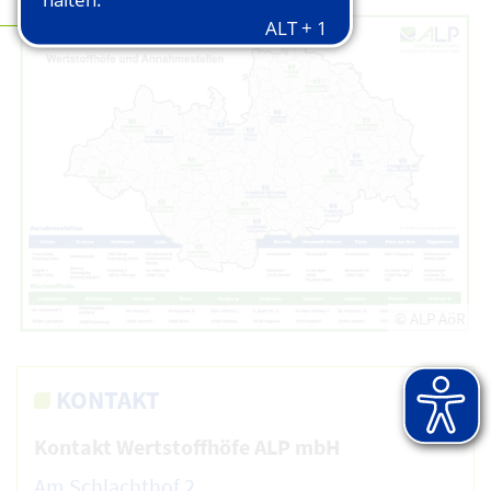
© ALP AöR
KONTAKT
Kontakt Wertstoffhöfe ALP mbH
Am Schlachthof 2