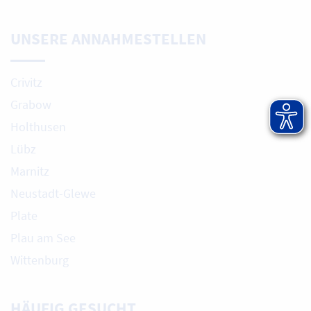
UNSERE ANNAHMESTELLEN
Crivitz
Grabow
Holthusen
Lübz
Marnitz
Neustadt-Glewe
Plate
Plau am See
Wittenburg
HÄUFIG GESUCHT