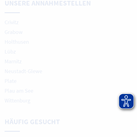
UNSERE ANNAHMESTELLEN
Crivitz
Grabow
Holthusen
Lübz
Marnitz
Neustadt-Glewe
Plate
Plau am See
Wittenburg
HÄUFIG GESUCHT