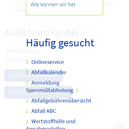
Startseite
Infocenter
Über uns
Aktuelles
Meldungen
ALBA Nord GmbH
Häufig gesucht
0800 2232555
lup@alba.info
Onlineservice
Abfallkalender
Nachricht schreiben
Anmeldung
Sperrmüllabholung
Visitenkarte exportieren
Abfallgebührenübersicht
Abfall ABC
Wertstoffhöfe und
Annahmestellen