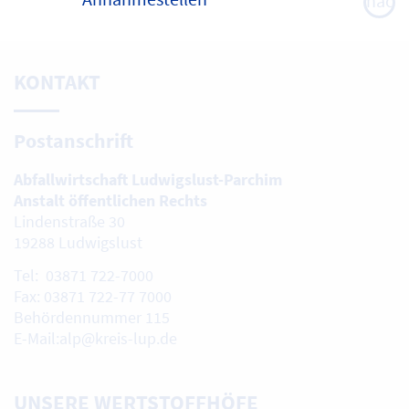
nach
oben
KONTAKT
Postanschrift
Abfallwirtschaft Ludwigslust-Parchim
Anstalt öffentlichen Rechts
Lindenstraße 30
19288 Ludwigslust
Tel: 03871 722-7000
Fax: 03871 722-77 7000
Behördennummer 115
E-Mail:alp@kreis-lup.de
UNSERE WERTSTOFFHÖFE