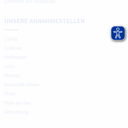
Zarrentin am Schaalsee
UNSERE ANNAHMESTELLEN
Crivitz
Grabow
Holthusen
Lübz
Marnitz
Neustadt-Glewe
Plate
Plau am See
Wittenburg