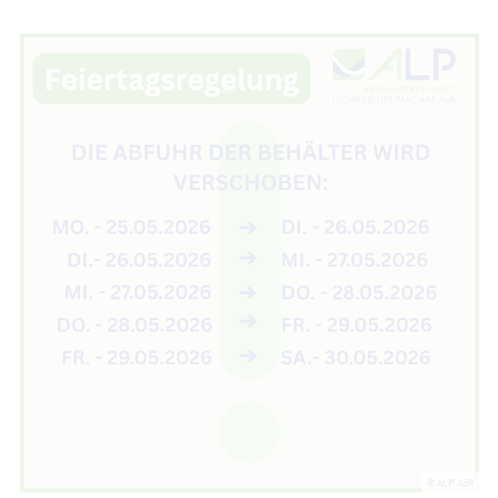
© ALP AöR