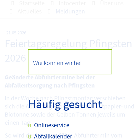
Startseite
Infocenter
Über uns
Aktuelles
Meldungen
21.05.2026
Feiertagsregelung Pfingsten
2026
Geänderte Abfuhrtermine bei der
Abfallentsorgung nach Pfingsten
In der Woche nach Pfingstmontag verschieben
Häufig gesucht
sich die Abfuhrtage von Hausmüll-, Altpapier- und
Biotonne sowie der Gelben Tonnen jeweils um
einen Tag.
Onlineservice
So wird der turnusmäßige Abfuhrtermin vom
Abfallkalender