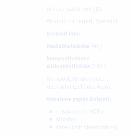
Druckerpatronen/
CD
s
Alt-und Frittierfett, Speiseöl
Verkauf von:
Restabfallsäcke
(60
l
)
kompostierbare
Grünabfallsäcke
(140
l
)
Kompost, Rindenmulch,
Hachschnitzel (lose Ware)
Annahme gegen Entgelt:
Baumischabfälle
Altreifen
Akten (mit Aktenordner)