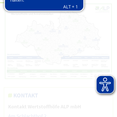
© ALP AöR
KONTAKT
Kontakt Wertstoffhöfe ALP mbH
Am Schlachthof 2