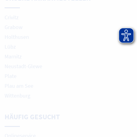
Crivitz
Grabow
Holthusen
Lübz
Marnitz
Neustadt-Glewe
Plate
Plau am See
Wittenburg
HÄUFIG GESUCHT
Onlineservice