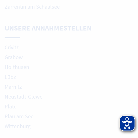
Zarrentin am Schaalsee
UNSERE ANNAHMESTELLEN
Crivitz
Grabow
Holthusen
Lübz
Marnitz
Neustadt-Glewe
Plate
Plau am See
Wittenburg