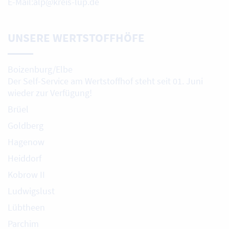
E-Mail:alp@kreis-lup.de
UNSERE WERTSTOFFHÖFE
Boizenburg/Elbe
Der Self-Service am Wertstoffhof steht seit 01. Juni
wieder zur Verfügung!
Brüel
Goldberg
Hagenow
Heiddorf
Kobrow II
Ludwigslust
Lübtheen
Parchim