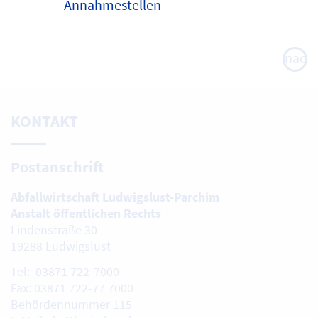
Annahmestellen
nach
oben
KONTAKT
Postanschrift
Abfallwirtschaft Ludwigslust-Parchim
Anstalt öffentlichen Rechts
Lindenstraße 30
19288 Ludwigslust
Tel: 03871 722-7000
Fax: 03871 722-77 7000
Behördennummer 115