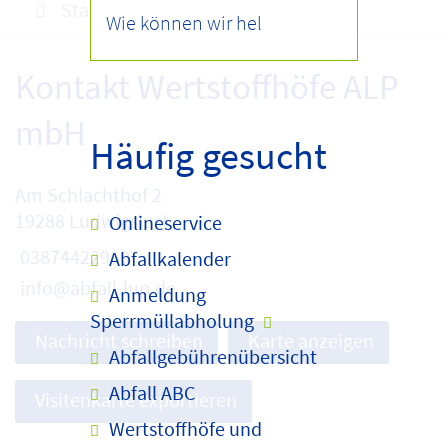
Startseite
Abfuhrtermine
Kontakt Wertstoffhöfe ALP
mbH
Häufig gesucht
Am Schlachthof 2
19288 Ludwigslust
Onlineservice
03874422960
Abfallkalender
info@abfall-lup.de
Anmeldung
Sperrmüllabholung
Nachricht schreiben
Karte anzeigen
Abfallgebührenübersicht
Abfall ABC
Visitenkarte exportieren
Wertstoffhöfe und