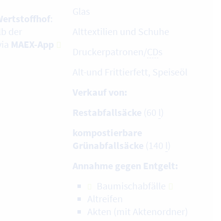
Glas
Wertstoffhof
:
b der
Alttextilien und Schuhe
via
MAEX-App
Druckerpatronen/
CD
s
Alt-und Frittierfett, Speiseöl
Verkauf von:
Restabfallsäcke
(60
l
)
kompostierbare
Grünabfallsäcke
(140
l
)
Annahme gegen Entgelt:
Baumischabfälle
Altreifen
Akten (mit Aktenordner)