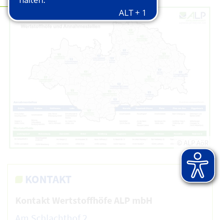
© ALP AöR
KONTAKT
Kontakt Wertstoffhöfe ALP mbH
Am Schlachthof 2