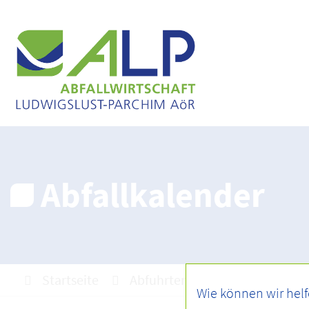
Abfallkalender
Startseite
Abfuhrtermine
Abfallkale